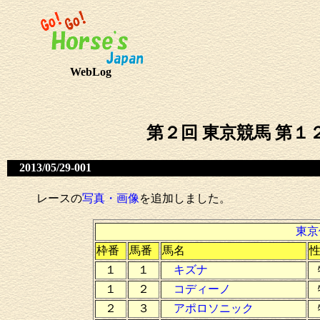
WebLog
第２回 東京競馬 第１
2013/05/29-001
レースの
写真・画像
を追加しました。
東京
枠番
馬番
馬名
１
１
キズナ
１
２
コディーノ
２
３
アポロソニック