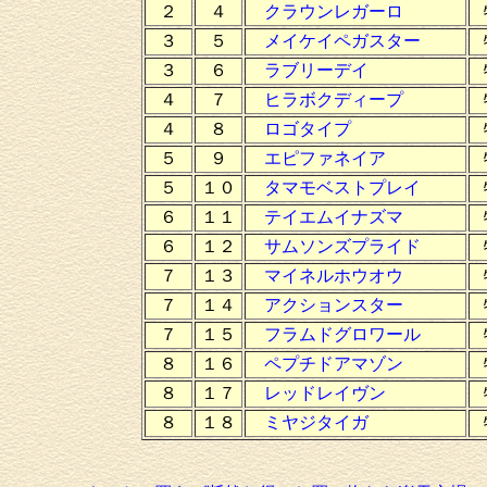
２
４
クラウンレガーロ
３
５
メイケイペガスター
３
６
ラブリーデイ
４
７
ヒラボクディープ
４
８
ロゴタイプ
５
９
エピファネイア
５
１０
タマモベストプレイ
６
１１
テイエムイナズマ
６
１２
サムソンズプライド
７
１３
マイネルホウオウ
７
１４
アクションスター
７
１５
フラムドグロワール
８
１６
ペプチドアマゾン
８
１７
レッドレイヴン
８
１８
ミヤジタイガ