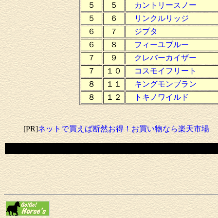
５
５
カントリースノー
５
６
リンクルリッジ
６
７
ジプタ
６
８
フィーユブルー
７
９
クレバーカイザー
７
１０
コスモイフリート
８
１１
キングモンブラン
８
１２
トキノワイルド
[PR]
ネットで買えば断然お得！お買い物なら楽天市場