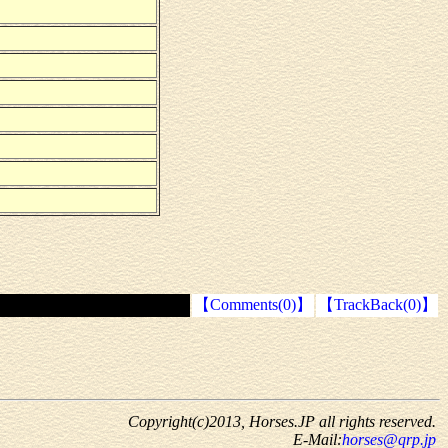
【Comments(0)】
【TrackBack(0)】
Copyright(c)2013, Horses.JP all rights reserved.
E-Mail:
horses@qrp.jp