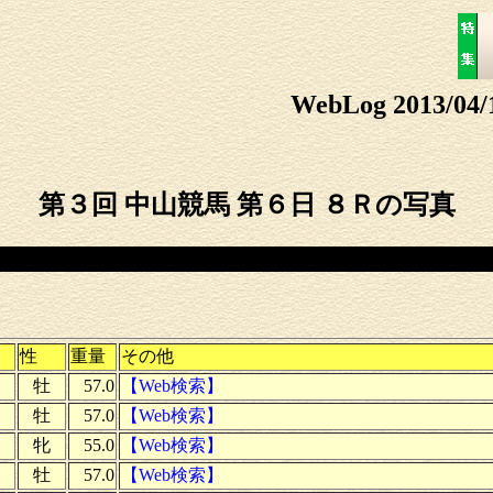
WebLog 2013/04/
第３回 中山競馬 第６日 ８Ｒの写真
性
重量
その他
牡
57.0
【Web検索】
牡
57.0
【Web検索】
牝
55.0
【Web検索】
牡
57.0
【Web検索】