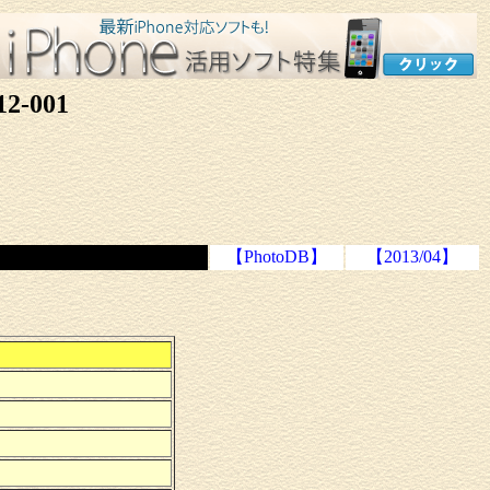
12-001
【PhotoDB】
【2013/04】