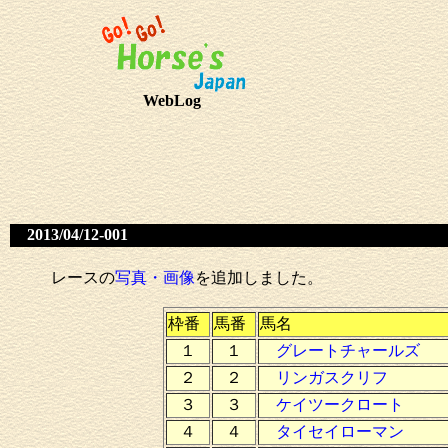
WebLog
2013/04/12-001
レースの
写真・画像
を追加しました。
枠番
馬番
馬名
１
１
グレートチャールズ
２
２
リンガスクリフ
３
３
ケイツークロート
４
４
タイセイローマン